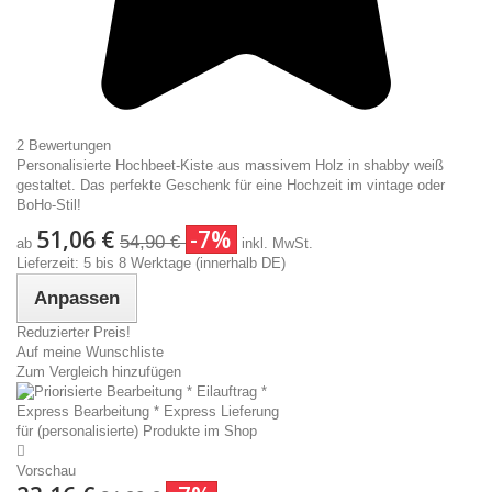
2 Bewertungen
Personalisierte Hochbeet-Kiste aus massivem Holz in shabby weiß
gestaltet. Das perfekte Geschenk für eine Hochzeit im vintage oder
BoHo-Stil!
51,06 €
-7%
54,90 €
ab
inkl. MwSt.
Lieferzeit: 5 bis 8 Werktage (innerhalb DE)
Anpassen
Reduzierter Preis!
Auf meine Wunschliste
Zum Vergleich hinzufügen
Vorschau