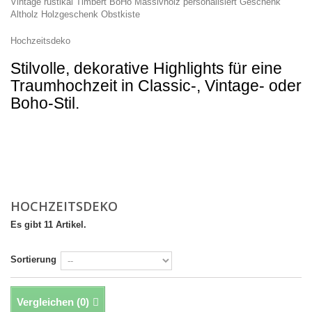
Vintage
rustikal
Timbert
BoHo
Massivholz
personalisiert
Geschenk
Altholz
Holzgeschenk
Obstkiste
Hochzeitsdeko
Stilvolle, dekorative Highlights für eine
Traumhochzeit in Classic-, Vintage- oder
Boho-Stil.
HOCHZEITSDEKO
Es gibt 11 Artikel.
Sortierung
Vergleichen (
0
)