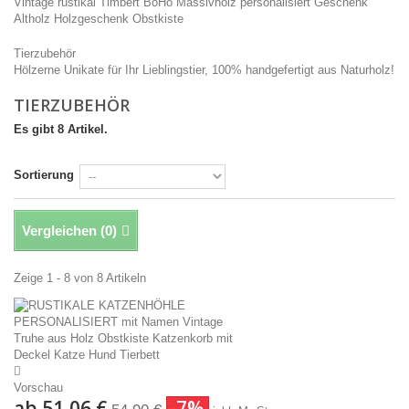
Vintage
rustikal
Timbert
BoHo
Massivholz
personalisiert
Geschenk
Altholz
Holzgeschenk
Obstkiste
Tierzubehör
Hölzerne Unikate für Ihr Lieblingstier, 100% handgefertigt aus Naturholz!
TIERZUBEHÖR
Es gibt 8 Artikel.
Sortierung
Vergleichen (
0
)
Zeige 1 - 8 von 8 Artikeln
Vorschau
ab
51,06 €
-7%