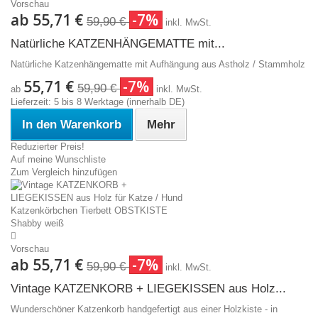
Vorschau
ab
55,71 €
-7%
59,90 €
inkl. MwSt.
Natürliche KATZENHÄNGEMATTE mit...
Natürliche Katzenhängematte mit Aufhängung aus Astholz / Stammholz
55,71 €
-7%
59,90 €
ab
inkl. MwSt.
Lieferzeit: 5 bis 8 Werktage (innerhalb DE)
In den Warenkorb
Mehr
Reduzierter Preis!
Auf meine Wunschliste
Zum Vergleich hinzufügen
Vorschau
ab
55,71 €
-7%
59,90 €
inkl. MwSt.
Vintage KATZENKORB + LIEGEKISSEN aus Holz...
Wunderschöner Katzenkorb handgefertigt aus einer Holzkiste - in