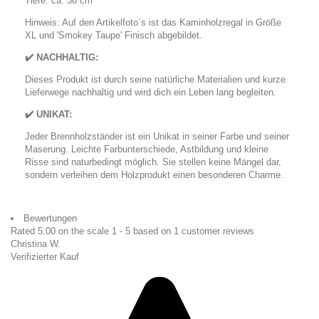
Tiefe: ca. 38 cm
Hinweis: Auf den Artikelfoto´s ist das Kaminholzregal in Größe
XL und 'Smokey Taupe' Finisch abgebildet.
✔️ NACHHALTIG:
Dieses Produkt ist durch seine natürliche Materialien und kurze
Lieferwege nachhaltig und wird dich ein Leben lang begleiten.
✔️ UNIKAT:
Jeder Brennholzständer ist ein Unikat in seiner Farbe und seiner
Maserung. Leichte Farbunterschiede, Astbildung und kleine
Risse sind naturbedingt möglich. Sie stellen keine Mängel dar,
sondern verleihen dem Holzprodukt einen besonderen Charme.
Bewertungen
Rated
5.00
on the scale
1
-
5
based on
1
customer reviews
Christina W.
Verifizierter Kauf