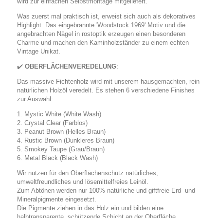
wird zur einfachen Selbstmontage mitgeliefert.
Was zuerst mal praktisch ist, erweist sich auch als dekoratives
Highlight. Das eingebrannte 'Woodstock 1969' Motiv und die
angebrachten Nägel in rostoptik erzeugen einen besonderen
Charme und machen den Kaminholzständer zu einem echten
Vintage Unikat.
✔️
OBERFLÄCHENVEREDELUNG
:
Das massive Fichtenholz wird mit unserem hausgemachten, rein
natürlichen Holzöl veredelt. Es stehen 6 verschiedene Finishes
zur Auswahl:
1. Mystic White (White Wash)
2. Crystal Clear (Farblos)
3. Peanut Brown (Helles Braun)
4. Rustic Brown (Dunkleres Braun)
5. Smokey Taupe (Grau/Braun)
6. Metal Black (Black Wash)
Wir nutzen für den Oberflächenschutz natürliches,
umweltfreundliches und lösemittelfreies Leinöl.
Zum Abtönen werden nur 100% natürliche und giftfreie Erd- und
Mineralpigmente eingesetzt.
Die Pigmente ziehen in das Holz ein und bilden eine
halbtransparente, schützende Schicht an der Oberfläche