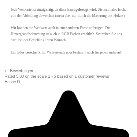
Jede Weltkarte ist
einzigartig
, da diese
handgefertigt
wird. Sie kann also leicht
von der Abbildung abweichen (meist aber nur durch die Maserung des Holzes)
Wir können die Weltkarte auch in einer anderen Farbe anfertigen. Die
Hintergrundbeleuchting ist auch in RGB Farben erhältlich. Schreiben Sie uns
dazu bei der Bestellung Ihren Wunsch.
Ein
tolles Geschenk
für Weltreisende aber bestimmt auch für jeden anderen!
Bewertungen
Rated
5.00
on the scale
1
-
5
based on
1
customer reviews
Hanne D.