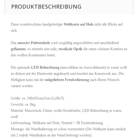
PRODUKTBESCHREIBUNG
Diese wunderschöne handgefertigte
Weltkarte auf Holz
zieht alle Blicke auf
sich.
Das
massive Palettenholz
wird sorgfältig angeschliffen und anschließend
geflammt
, so entsteht eine tolle,
rustikale Optik
die einen schönen Kontrast zu
den weißen Kontinenten bietet.
Die optionale
LED Beleuchtung
(auswählbar im Auswahlmenü) in warm weiß
ist diskret auf der Hinterseite angebracht und leuchtet das Kunstwerk aus. Die
Helligkeit kann mit der
mitgelieferte Fernbedienung
nach Ihrem Wunsch
variiert werden.
Größe: ca. 100x65cmx5cm (LxBxT)
Gewicht: ca. 8kg
Material: Massivholz 23mm, weiße Kreidefarbe, LED Beleuchtung in warm
weiß
Lieferumfang: Weltkarte auf Holz, Netzteil + IR Fernbedienung
Montage: die Wandhalterung ist schon vormontiert (Die Weltkarte kann einfach
mit 2 stabile Wandhaken an der Wand befestigt werden)